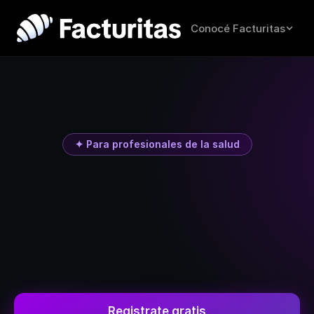
Conocé Facturitas
✦ Para profesionales de la salud
Facturá
tus
consultas
sin
perder
tiempo
Pensado para médicos, psicólogos, odontólogos y 
todo profesional de la salud. Mandá los datos de 
la consulta por WhatsApp y recibí el comprobante 
listo para presentar a la obra social.
Registrate gratis